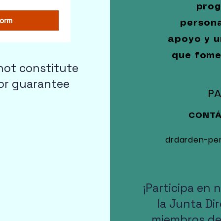
prog
Form
persona
apoyo y u
que fomen
not constitute
 or guarantee
PA
CONTÁ
drdarden-pe
¡Participa en
la Junta Di
miembros de 