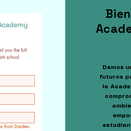
Bien
Academy 
Acade
 you the full 
nt school 
Damos un
futuros p
la Acade
comprom
ambie
empo
estudian
tes from Darden-