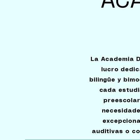
La Academia Da
lucro dedic
bilingüe y bim
cada estudi
preescolar
necesidade
excepciona
auditivas o c