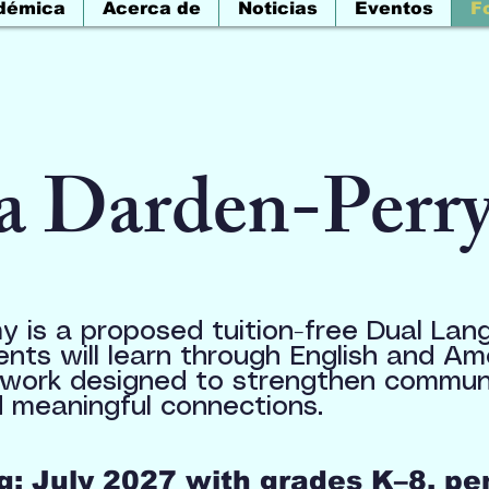
démica
Acerca de
Noticias
Eventos
F
a Darden-Perr
 is a proposed tuition-free Dual Lan
ents will learn through English and A
work designed to strengthen communic
 meaningful connections.
: July 2027 with grades K–8, pe