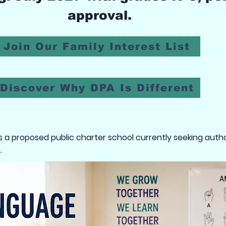
approval.
Join Our Family Interest List
Discover Why DPA Is Different
a proposed public charter school currently seeking autho
.