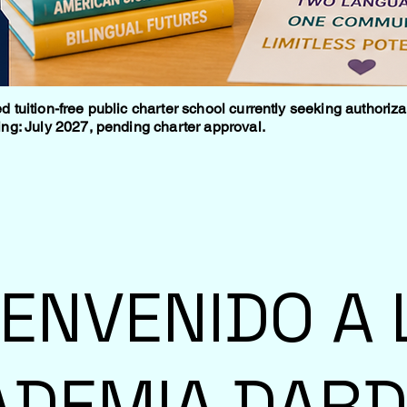
tuition-free public charter school currently seeking authoriza
ng: July 2027, pending charter approval.
IENVENIDO A 
ADEMIA DARD