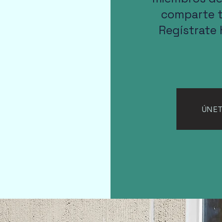
comparte tu
Regístrate 
ÚNET