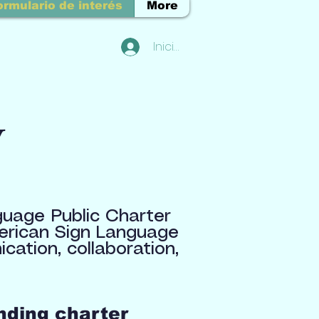
ormulario de interés
More
Iniciar sesión
y
guage Public Charter
merican Sign Language
ation, collaboration,
nding charter