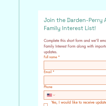
Join the Darden-Perry 
Family Interest List!
Complete this short form and we'll email
Family Interest Form along with importa
updates.
Full name
*
Email
*
Phone
 Yes, I would like to receive upda