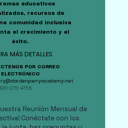
ramas educativos
lizados, recursos de
na comunidad inclusiva
ta el crecimiento y el
éxito.
RA MÁS DETALLES
CTENOS POR CORREO
ELECTRÓNICO
rry@dardenperryacademy.net
910-275-4756
 nuestra Reunión Mensual de
rectiva! Conéctate con los
la junta, haz preguntas y