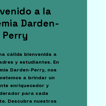
venido a la
mia Darden-
Perry
a cálida bienvenida a
adres y estudiantes. En
mia Darden-Perry, nos
etemos a brindar un
nte enriquecedor y
derador para cada
te. Descubra nuestros