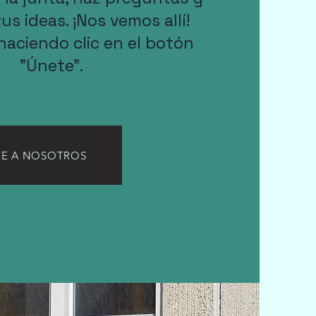
s ideas. ¡Nos vemos allí!
haciendo clic en el botón
"Únete".
E A NOSOTROS