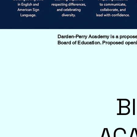
Darden-Perry Academy is a proposed 
Board of Education. Proposed openi
B
AC