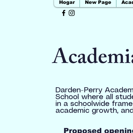
Hogar
New Page
Aca
Academi
Darden-Perry Academy
School where all stud
in a schoolwide frame
academic growth, and
Proposed opening